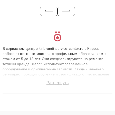
В сервисном центре kir.brandt-service-center.ru в Кирове
работают опытные мастера с профильным образованием и
стажем от 5 до 12 лет. Они специализируются на ремонте
техники бренда Brandt, используют современное
оборудование и оригинальные запчасти. Каждый инженер
регулярно проходит обучение и сертификацию, что позволяет
быстро и точноdiagnostikировать поломки и восстанавливать
Развернуть
технику с сохранением гарантии до 3 лет. Наши мастера
решают сложные случаи: от замены матриц и материнских
плат до ремонта после залития и восстановления данных.
Благодаря высокой квалификации и ответственному подходу
клиенты получают быстрый, качественный ремонт и понятные
объяснения по результатам диагностики.