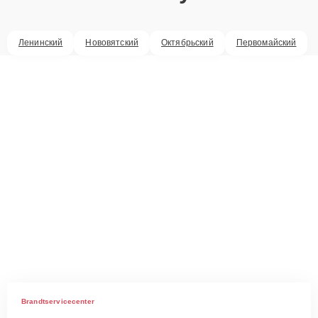
Ленинский
Нововятский
Октябрьский
Первомайский
Brandtservicecenter