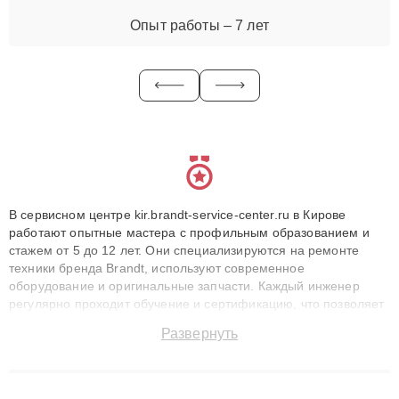
Опыт работы – 7 лет
В сервисном центре kir.brandt-service-center.ru в Кирове
работают опытные мастера с профильным образованием и
стажем от 5 до 12 лет. Они специализируются на ремонте
техники бренда Brandt, используют современное
оборудование и оригинальные запчасти. Каждый инженер
регулярно проходит обучение и сертификацию, что позволяет
быстро и точноdiagnostikировать поломки и восстанавливать
Развернуть
технику с сохранением гарантии до 3 лет. Наши мастера
решают сложные случаи: от замены матриц и материнских
плат до ремонта после залития и восстановления данных.
Благодаря высокой квалификации и ответственному подходу