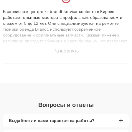
В сервисном центре kir.brandt-service-center.ru в Кирове
работают опытные мастера с профильным образованием и
стажем от 5 до 12 лет. Они специализируются на ремонте
техники бренда Brandt, используют современное
оборудование и оригинальные запчасти. Каждый инженер
регулярно проходит обучение и сертификацию, что позволяет
быстро и точноdiagnostikировать поломки и восстанавливать
Развернуть
технику с сохранением гарантии до 3 лет. Наши мастера
решают сложные случаи: от замены матриц и материнских
плат до ремонта после залития и восстановления данных.
Благодаря высокой квалификации и ответственному подходу
клиенты получают быстрый, качественный ремонт и понятные
объяснения по результатам диагностики.
Вопросы и ответы
+
Выдаётся ли вами гарантия на работы?